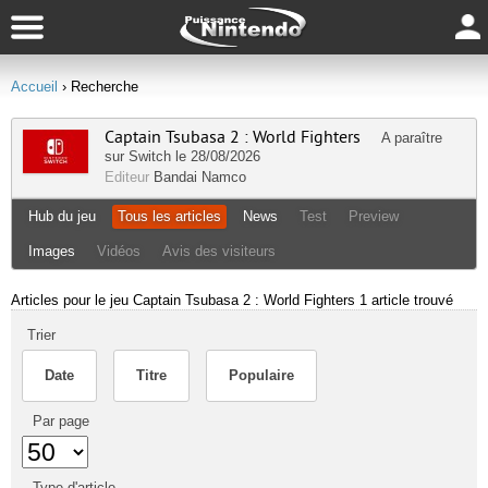
Accueil
› Recherche
Captain Tsubasa 2 : World Fighters
A paraître
sur
Switch
le 28/08/2026
Editeur
Bandai Namco
Hub du jeu
Tous les articles
News
Test
Preview
Images
Vidéos
Avis des visiteurs
Articles pour le jeu Captain Tsubasa 2 : World Fighters
1 article trouvé
Trier
Date
Titre
Populaire
Par page
Type d'article