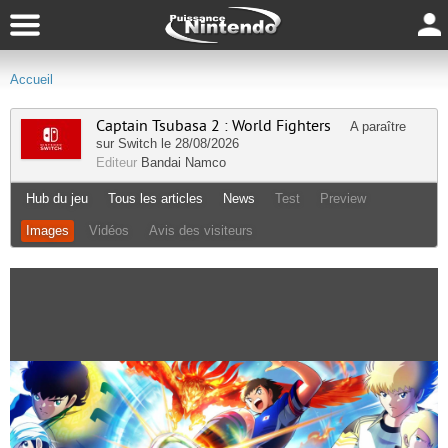
Accueil
Captain Tsubasa 2 : World Fighters
A paraître
sur
Switch
le 28/08/2026
Editeur
Bandai Namco
Hub du jeu
Tous les articles
News
Test
Preview
Images
Vidéos
Avis des visiteurs