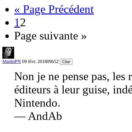
« Page Précédent
1
2
Page suivante »
MartinPN
09 févr. 2018
09h52
Citer
Non je ne pense pas, les r
éditeurs à leur guise, in
Nintendo.
— AndAb