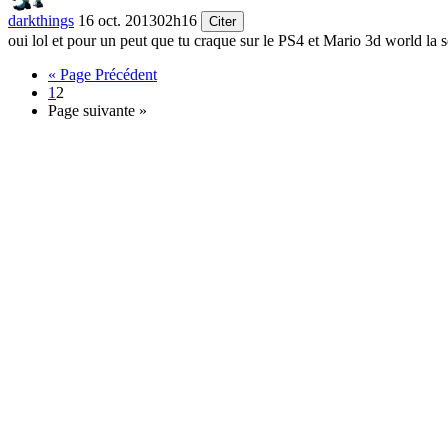
darkthings
16 oct. 2013
02h16
Citer
oui lol et pour un peut que tu craque sur le PS4 et Mario 3d world la s
« Page Précédent
1
2
Page suivante »