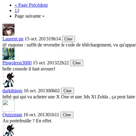
« Page Précédent
1
2
Page suivante »
Laurent pn
15 oct. 2013
19h14
Citer
@ majoras : suffit de revendre le code de téléchargement, vu qu'appare
Pingoleon3000
15 oct. 2013
22h22
Citer
belle console il faut avouer!
darkthings
16 oct. 2013
00h02
Citer
héhé qui qui va acheter une X One et une 3ds Xl Zelda , ça peut fair
Quizzman
16 oct. 2013
01h11
Citer
Au portefeuille ? En effet.