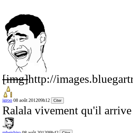
[img]
http://images.bluega
igroo
08 août 2012
09h12
Citer
Ralala vivement qu'il arrive
mheishiro
08 août 2012
09h42
Citer