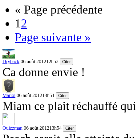
« Page précédente
1
2
Page suivante »
Dryback
06 août 2012
12h52
Citer
Ca donne envie !
Mariol
06 août 2012
13h51
Citer
Miam ce plait réchauffé qui 
Quizzman
06 août 2012
13h54
Citer