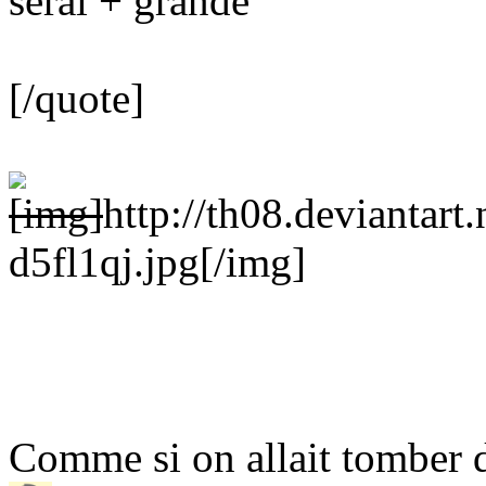
serai + grande
[/quote]
[img]
http://th08.deviantar
d5fl1qj.jpg
[/img]
Comme si on allait tomber d