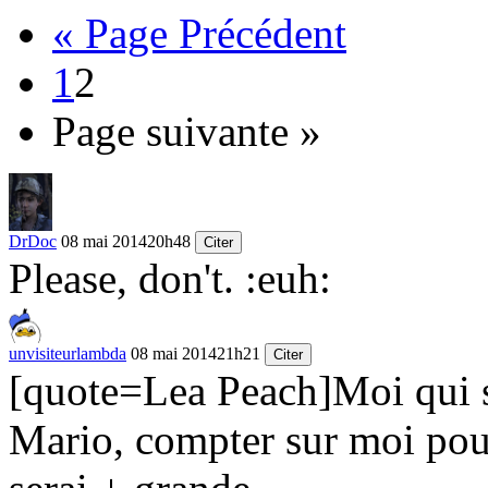
« Page Précédent
1
2
Page suivante »
DrDoc
08 mai 2014
20h48
Citer
Please, don't.
:euh:
unvisiteurlambda
08 mai 2014
21h21
Citer
[quote=Lea Peach]Moi qui s
Mario, compter sur moi pour