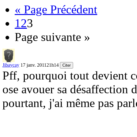
« Page Précédent
1
2
3
Page suivante »
Jibaycay
17 janv. 2011
21h14
Citer
Pff, pourquoi tout devient 
ose avouer sa désaffection d
pourtant, j'ai même pas parl