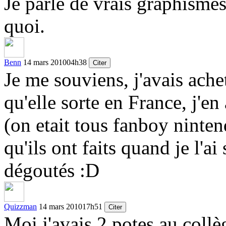
Je parle de vrais graphisme
quoi.
Benn
14 mars 2010
04h38
Citer
Je me souviens, j'avais ach
qu'elle sorte en France, j'en
(on etait tous fanboy ninten
qu'ils ont faits quand je l'ai 
dégoutés
:D
Quizzman
14 mars 2010
17h51
Citer
Moi j'avais 2 potes au collè