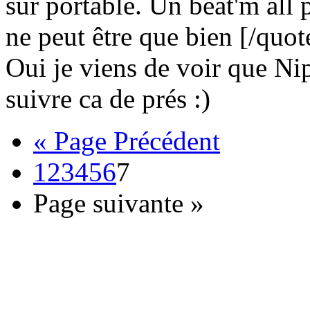
sur portable. Un beat'm all
ne peut être que bien
[/quot
Oui je viens de voir que Nip
suivre ca de prés
:)
« Page Précédent
1
2
3
4
5
6
7
Page suivante »