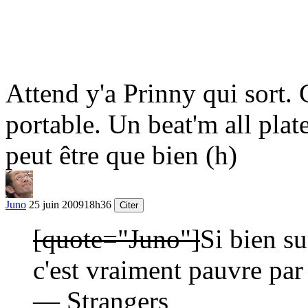
Attend y'a Prinny qui sort. 
portable. Un beat'm all pla
peut être que bien
(h)
Juno
25 juin 2009
18h36
Citer
[quote="Juno"]
Si bien su
c'est vraiment pauvre par 
— Strangers