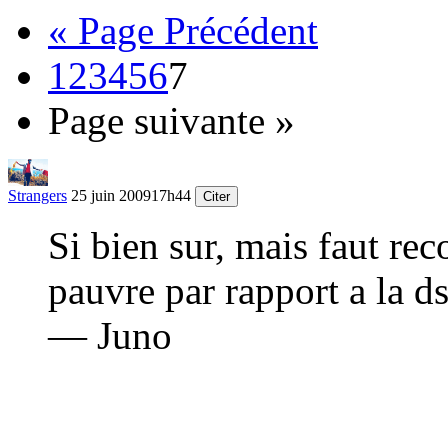
« Page Précédent
1
2
3
4
5
6
7
Page suivante »
Strangers
25 juin 2009
17h44
Citer
Si bien sur, mais faut rec
pauvre par rapport a la ds
— Juno