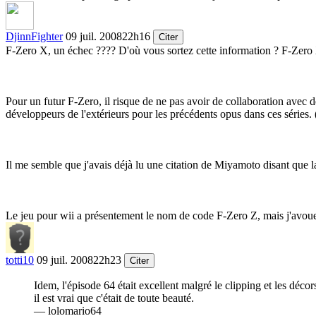
DjinnFighter
09 juil. 2008
22h16
Citer
F-Zero X, un échec ???? D'où vous sortez cette information ? F-Zero X
Pour un futur F-Zero, il risque de ne pas avoir de collaboration avec
développeurs de l'extérieurs pour les précédents opus dans ces séries. 
Il me semble que j'avais déjà lu une citation de Miyamoto disant que la
Le jeu pour wii a présentement le nom de code F-Zero Z, mais j'avoue
totti10
09 juil. 2008
22h23
Citer
Idem, l'épisode 64 était excellent malgré le clipping et les déco
il est vrai que c'était de toute beauté.
— lolomario64