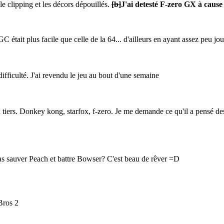
le clipping et les décors dépouillés.
[b]
J'ai detesté F-zero GX à cause d
 était plus facile que celle de la 64... d'ailleurs en ayant assez peu j
fficulté. J'ai revendu le jeu au bout d'une semaine
tiers. Donkey kong, starfox, f-zero. Je me demande ce qu'il a pensé 
pas sauver Peach et battre Bowser? C'est beau de rêver =D
 Bros 2