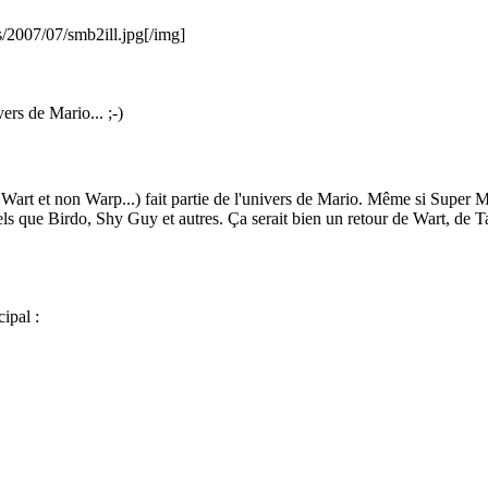
/2007/07/smb2ill.jpg
[/img]
ivers de Mario...
;-)
oui Wart et non Warp...) fait partie de l'univers de Mario. Même si Super 
ls que Birdo, Shy Guy et autres. Ça serait bien un retour de Wart, de
cipal :