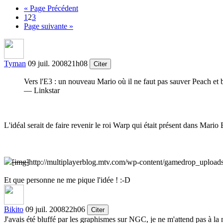
« Page Précédent
1
2
3
Page suivante »
Tyman
09 juil. 2008
21h08
Citer
Vers l'E3 : un nouveau Mario où il ne faut pas sauver Peach et
— Linkstar
L'idéal serait de faire revenir le roi Warp qui était présent dans Mario
[img]
http://multiplayerblog.mtv.com/wp-content/gamedrop_uploads
Et que personne ne me pique l'idée !
:-D
Bikito
09 juil. 2008
22h06
Citer
J'avais été bluffé par les graphismes sur NGC, je ne m'attend pas à 