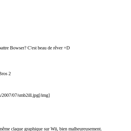
 battre Bowser? C'est beau de rêver =D
 Bros 2
/2007/07/smb2ill.jpg
[/img]
la même claque graphique sur Wii, bien malheureusement.