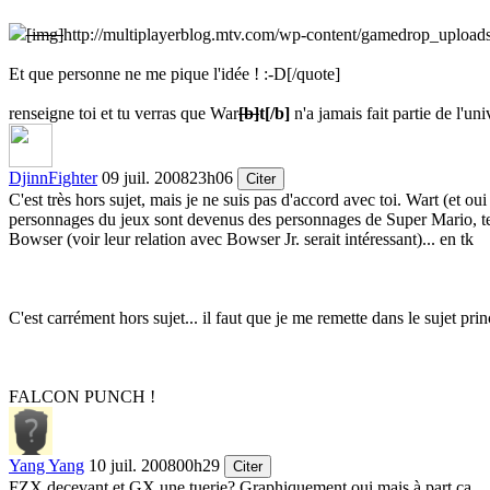
[img]
http://multiplayerblog.mtv.com/wp-content/gamedrop_uploads
Et que personne ne me pique l'idée !
:-D
[/quote]
renseigne toi et tu verras que War
[b]
t
[/b]
n'a jamais fait partie de l'un
DjinnFighter
09 juil. 2008
23h06
Citer
C'est très hors sujet, mais je ne suis pas d'accord avec toi. Wart (et 
personnages du jeux sont devenus des personnages de Super Mario, te
Bowser (voir leur relation avec Bowser Jr. serait intéressant)... en tk
C'est carrément hors sujet... il faut que je me remette dans le sujet prin
FALCON PUNCH !
Yang Yang
10 juil. 2008
00h29
Citer
FZX decevant et GX une tuerie? Graphiquement oui mais à part ca...