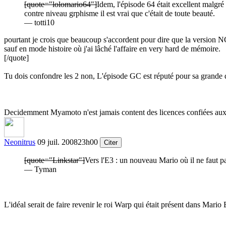
[quote="lolomario64"]
Idem, l'épisode 64 était excellent malgré 
contre niveau grphisme il est vrai que c'était de toute beauté.
— totti10
pourtant je crois que beaucoup s'accordent pour dire que la version NGC
sauf en mode histoire où j'ai lâché l'affaire en very hard de mémoire.
[/quote]
Tu dois confondre les 2 non, L'épisode GC est réputé pour sa grande di
Decidemment Myamoto n'est jamais content des licences confiées aux 
Neonitrus
09 juil. 2008
23h00
Citer
[quote="Linkstar"]
Vers l'E3 : un nouveau Mario où il ne faut 
— Tyman
L'idéal serait de faire revenir le roi Warp qui était présent dans Mario