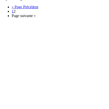
« Page Précédent
1
2
Page suivante »