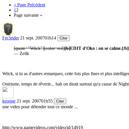
« Page Précédent
1
2
Page suivante »
Fre3rider
21 sept. 2007
01h14
Citer
[quote="Wiick"]
[color=red]
[b]
EDIT d'Oko : on se calme.
[/b]
— Zeilk
Wiick, si tu as d'autres remarques, cette fois plus fines et plus intellige
Onirisme, temps de rêverie... bah on dirait surtout qu'a cause de Nights
keoone
21 sept. 2007
01h55
Citer
une video pour détendre tout ce monde ...
http://www.gamevideos.com/video/id/14919