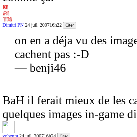
Dimitri PN
24 juil. 2007
16h22
Citer
on en a déja vu des imag
cachent pas
:-D
— benji46
BaH il ferait mieux de les c
quelques images in-game dis
yobenm
24 juil. 2007
16h24
Citer