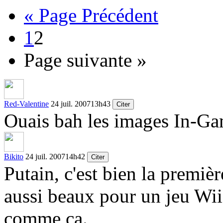
« Page Précédent
1
2
Page suivante »
Red-Valentine
24 juil. 2007
13h43
Citer
Ouais bah les images In-Ga
Bikito
24 juil. 2007
14h42
Citer
Putain, c'est bien la premièr
aussi beaux pour un jeu Wii
comme ça.