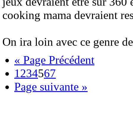
jeux devraient être sur 360 e
cooking mama devraient rest
On ira loin avec ce genre d
« Page Précédent
1
2
3
4
5
6
7
Page suivante »