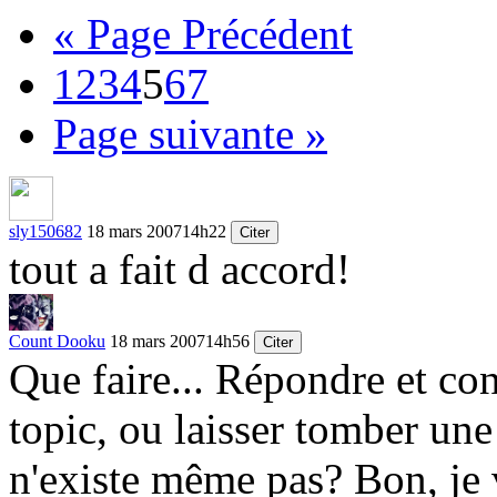
« Page Précédent
1
2
3
4
5
6
7
Page suivante »
sly150682
18 mars 2007
14h22
Citer
tout a fait d accord!
Count Dooku
18 mars 2007
14h56
Citer
Que faire... Répondre et co
topic, ou laisser tomber une
n'existe même pas? Bon, je