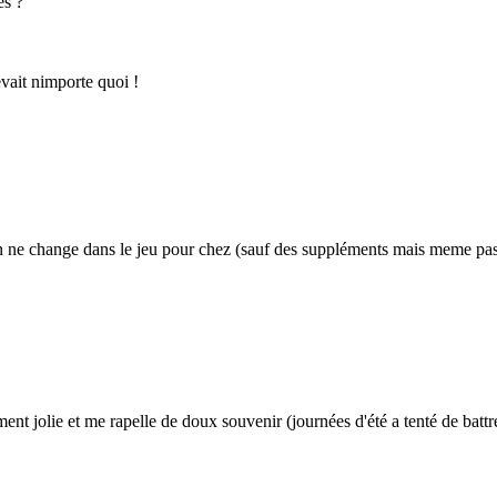
es ?
evait nimporte quoi !
ien ne change dans le jeu pour chez (sauf des suppléments mais meme pas l
nt jolie et me rapelle de doux souvenir (journées d'été a tenté de battre