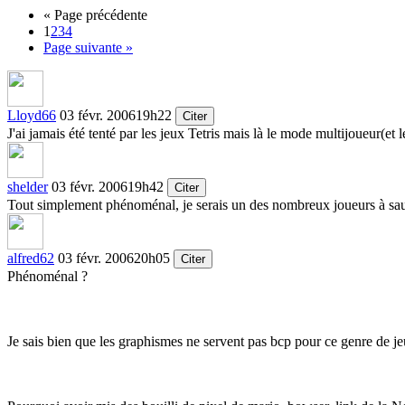
« Page précédente
1
2
3
4
Page suivante »
Lloyd66
03 févr. 2006
19h22
Citer
J'ai jamais été tenté par les jeux Tetris mais là le mode multijoueur(et 
shelder
03 févr. 2006
19h42
Citer
Tout simplement phénoménal, je serais un des nombreux joueurs à saut
alfred62
03 févr. 2006
20h05
Citer
Phénoménal ?
Je sais bien que les graphismes ne servent pas bcp pour ce genre de j