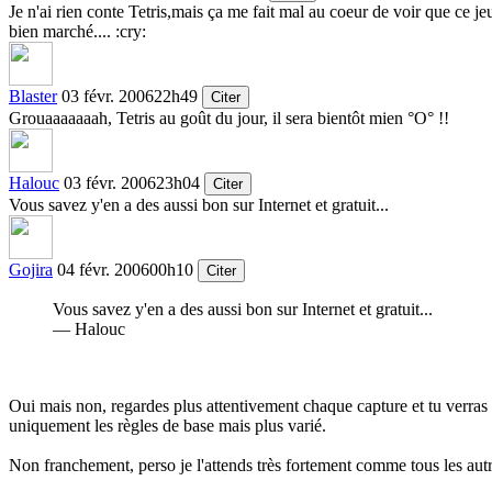
Je n'ai rien conte Tetris,mais ça me fait mal au coeur de voir que ce j
bien marché....
:cry:
Blaster
03 févr. 2006
22h49
Citer
Grouaaaaaaah, Tetris au goût du jour, il sera bientôt mien °O° !!
Halouc
03 févr. 2006
23h04
Citer
Vous savez y'en a des aussi bon sur Internet et gratuit...
Gojira
04 févr. 2006
00h10
Citer
Vous savez y'en a des aussi bon sur Internet et gratuit...
— Halouc
Oui mais non, regardes plus attentivement chaque capture et tu verras 
uniquement les règles de base mais plus varié.
Non franchement, perso je l'attends très fortement comme tous les autre