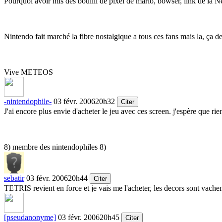
Pourquoi avoir mis des bouilli de pixel de mario, bowser, link de la N
Nintendo fait marché la fibre nostalgique a tous ces fans mais la, ça d
Vive METEOS
-nintendophile-
03 févr. 2006
20h32
Citer
J'ai encore plus envie d'acheter le jeu avec ces screen. j'espère que r
8) membre des nintendophiles 8)
sebatir
03 févr. 2006
20h44
Citer
TETRIS revient en force et je vais me l'acheter, les decors sont vacheme
[pseudanonyme]
03 févr. 2006
20h45
Citer